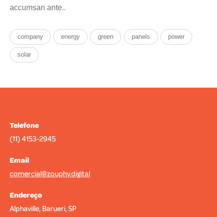
accumsan ante..
company
energy
green
panels
power
solar
Telefone
(11) 4153-2945
Email
comercial@zouphy.digital
Endereço
Alphaville, Barueri, SP