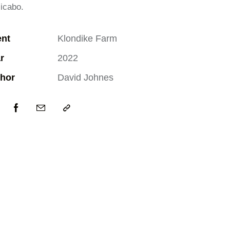
licabo.
ent
Klondike Farm
r
2022
hor
David Johnes