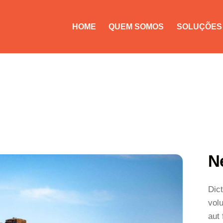
HOME
QUEM SOMOS
SOLUÇÕES
N
Dic
volu
aut 